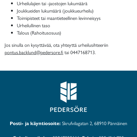
Urheilulajien tai -jaostojen lukumäärä
Joukkueiden lukumäärä (joukkueurheilu)
Toimipisteet tai maantieteellinen levinneisyys
Urheilullinen taso
Talous (Rahoitusosuus)
Jos sinulla on kysyttävää, ota yhteyttä urheilusihteeriin
pontus.backlund@pedersore.fi
tai
0447168713.
Posti- ja käyntiosoite:
Skrufvilagatan 2, 68910 Pännäinen