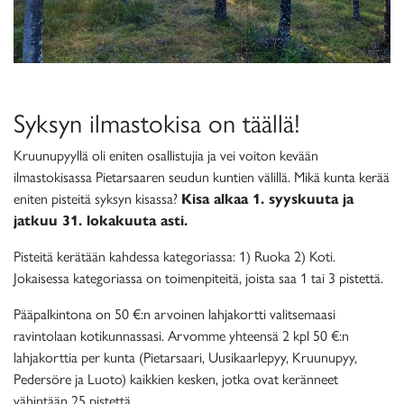
Syksyn ilmastokisa on täällä!
Kruunupyyllä oli eniten osallistujia ja vei voiton kevään
ilmastokisassa Pietarsaaren seudun kuntien välillä. Mikä kunta kerää
eniten pisteitä syksyn kisassa?
Kisa alkaa 1. syyskuuta ja
jatkuu 31. lokakuuta asti.
Pisteitä kerätään kahdessa kategoriassa: 1) Ruoka 2) Koti.
Jokaisessa kategoriassa on toimenpiteitä, joista saa 1 tai 3 pistettä.
Pääpalkintona on 50 €:n arvoinen lahjakortti valitsemaasi
ravintolaan kotikunnassasi. Arvomme yhteensä 2 kpl 50 €:n
lahjakorttia per kunta (Pietarsaari, Uusikaarlepyy, Kruunupyy,
Pedersöre ja Luoto) kaikkien kesken, jotka ovat keränneet
vähintään 25 pistettä.