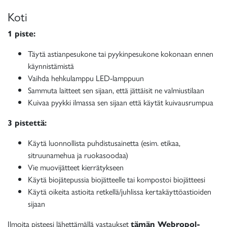
Koti
1 piste:
Täytä astianpesukone tai pyykinpesukone kokonaan ennen
käynnistämistä
Vaihda hehkulamppu LED-lamppuun
Sammuta laitteet sen sijaan, että jättäisit ne valmiustilaan
Kuivaa pyykki ilmassa sen sijaan että käytät kuivausrumpua
3 pistettä:
Käytä luonnollista puhdistusainetta (esim. etikaa,
sitruunamehua ja ruokasoodaa)
Vie muovijätteet kierrätykseen
Käytä biojätepussia biojätteelle tai kompostoi biojätteesi
Käytä oikeita astioita retkellä/juhlissa kertakäyttöastioiden
sijaan
Ilmoita pisteesi lähettämällä vastaukset
tämän Webropol-