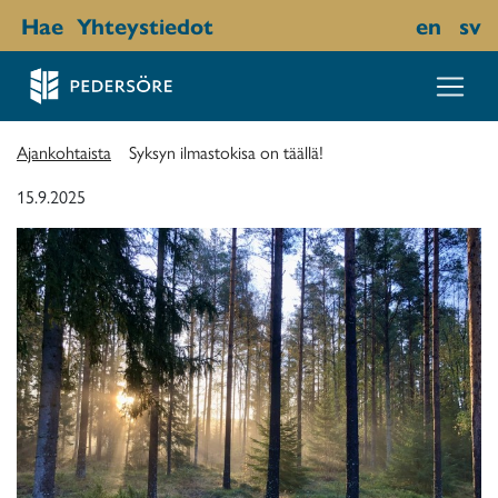
Hae
Yhteystiedot
en
sv
Ajankohtaista
Syksyn ilmastokisa on täällä!
15.9.2025