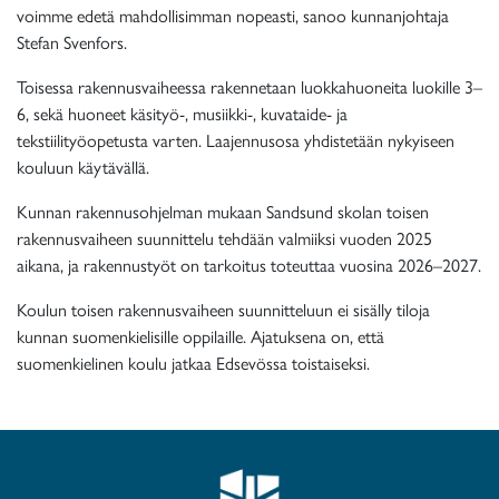
voimme edetä mahdollisimman nopeasti, sanoo kunnanjohtaja
Stefan Svenfors.
Toisessa rakennusvaiheessa rakennetaan luokkahuoneita luokille 3–
6, sekä huoneet käsityö-, musiikki-, kuvataide- ja
tekstiilityöopetusta varten. Laajennusosa yhdistetään nykyiseen
kouluun käytävällä.
Kunnan rakennusohjelman mukaan Sandsund skolan toisen
rakennusvaiheen suunnittelu tehdään valmiiksi vuoden 2025
aikana, ja rakennustyöt on tarkoitus toteuttaa vuosina 2026–2027.
Koulun toisen rakennusvaiheen suunnitteluun ei sisälly tiloja
kunnan suomenkielisille oppilaille. Ajatuksena on, että
suomenkielinen koulu jatkaa Edsevössa toistaiseksi.