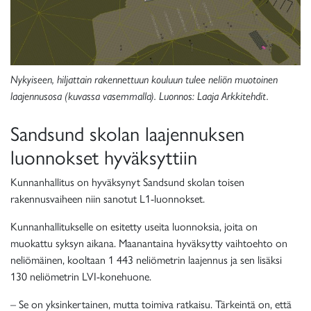
Nykyiseen, hiljattain rakennettuun kouluun tulee neliön muotoinen
laajennusosa (kuvassa vasemmalla). Luonnos: Laaja Arkkitehdit.
Sandsund skolan laajennuksen
luonnokset hyväksyttiin
Kunnanhallitus on hyväksynyt Sandsund skolan toisen
rakennusvaiheen niin sanotut L1-luonnokset.
Kunnanhallitukselle on esitetty useita luonnoksia, joita on
muokattu syksyn aikana. Maanantaina hyväksytty vaihtoehto on
neliömäinen, kooltaan 1 443 neliömetrin laajennus ja sen lisäksi
130 neliömetrin LVI-konehuone.
– Se on yksinkertainen, mutta toimiva ratkaisu. Tärkeintä on, että