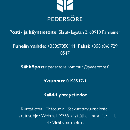
Posti- ja käyntiosoite:
Skrufvilagatan 2, 68910 Pännäinen
Puhelin vaihde:
+35867850111
Faksi:
+358 (0)6 729
0547
Sähköposti:
pedersore.kommun@pedersore.fi
Y-tunnus:
0198517-1
Kaikki yhteystiedot
Kuntatietoa
·
Tietosuoja
·
Saavutettavuusseloste
·
Laskutusohje
·
Webmail M365-käyttäjille
·
Intranät
·
Unit
4
·
Virhi-vikailmoitus