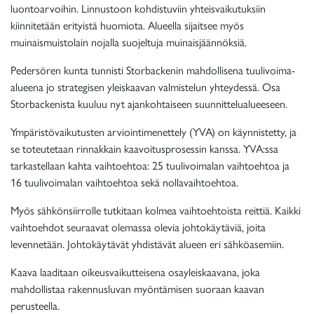
luontoarvoihin. Linnustoon kohdistuviin yhteisvaikutuksiin
kiinnitetään erityistä huomiota. Alueella sijaitsee myös
muinaismuistolain nojalla suojeltuja muinaisjäännöksiä.
Pedersören kunta tunnisti Storbackenin mahdollisena tuulivoima-
alueena jo strategisen yleiskaavan valmistelun yhteydessä. Osa
Storbackenista kuuluu nyt ajankohtaiseen suunnittelualueeseen.
Ympäristövaikutusten arviointimenettely (YVA) on käynnistetty, ja
se toteutetaan rinnakkain kaavoitusprosessin kanssa. YVA:ssa
tarkastellaan kahta vaihtoehtoa: 25 tuulivoimalan vaihtoehtoa ja
16 tuulivoimalan vaihtoehtoa sekä nollavaihtoehtoa.
Myös sähkönsiirrolle tutkitaan kolmea vaihtoehtoista reittiä. Kaikki
vaihtoehdot seuraavat olemassa olevia johtokäytäviä, joita
levennetään. Johtokäytävät yhdistävät alueen eri sähköasemiin.
Kaava laaditaan oikeusvaikutteisena osayleiskaavana, joka
mahdollistaa rakennusluvan myöntämisen suoraan kaavan
perusteella.