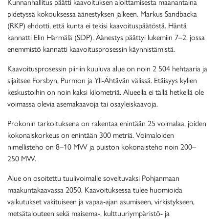
Kunnanhallitus päätti kaavoituksen aloittamisesta maanantaina
pidetyssä kokouksessa äänestyksen jälkeen. Markus Sandbacka
(RKP) ehdotti, että kunta ei tekisi kaavoituspäätöstä. Häntä
kannatti Elin Härmälä (SDP). Äänestys päättyi lukemiin 7–2, jossa
enemmistö kannatti kaavoitusprosessin käynnistämistä.
Kaavoitusprosessin piiriin kuuluva alue on noin 2 504 hehtaaria ja
sijaitsee Forsbyn, Purmon ja Yli-Ähtävän välissä. Etäisyys kylien
keskustoihin on noin kaksi kilometriä. Alueella ei tällä hetkellä ole
voimassa olevia asemakaavoja tai osayleiskaavoja.
Prokonin tarkoituksena on rakentaa enintään 25 voimalaa, joiden
kokonaiskorkeus on enintään 300 metriä. Voimaloiden
nimellisteho on 8–10 MW ja puiston kokonaisteho noin 200–
250 MW.
Alue on osoitettu tuulivoimalle soveltuvaksi Pohjanmaan
maakuntakaavassa 2050. Kaavoituksessa tulee huomioida
vaikutukset vakituiseen ja vapaa-ajan asumiseen, virkistykseen,
metsätalouteen sekä maisema-, kulttuuriympäristö- ja