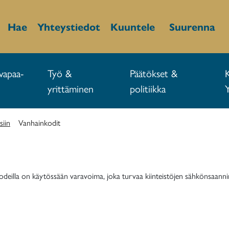
Hae
Yhteystiedot
Kuuntele
Suurenna
vapaa-
Työ &
Päätökset &
yrittäminen
politiikka
siin
Vanhainkodit
eilla on käytössään varavoima, joka turvaa kiinteistöjen sähkönsaanni