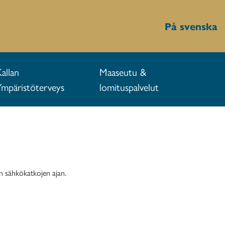
På svenska
Kallan
Maaseutu &
Ympäristöterveys
lomituspalvelut
n sähkökatkojen ajan.