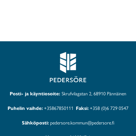
Posti- ja käyntiosoite:
Skrufvilagatan 2, 68910 Pännäinen
Puhelin vaihde:
+35867850111
Faksi:
+358 (0)6 729 0547
Sähköposti:
pedersore.kommun@pedersore.fi