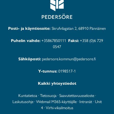
Posti- ja käyntiosoite:
Skrufvilagatan 2, 68910 Pännäinen
Puhelin vaihde:
+35867850111
Faksi:
+358 (0)6 729
0547
Sähköposti:
pedersore.kommun@pedersore.fi
Y-tunnus:
0198517-1
Kaikki yhteystiedot
Kuntatietoa
·
Tietosuoja
·
Saavutettavuusseloste
·
Laskutusohje
·
Webmail M365-käyttäjille
·
Intranät
·
Unit
4
·
Virhi-vikailmoitus