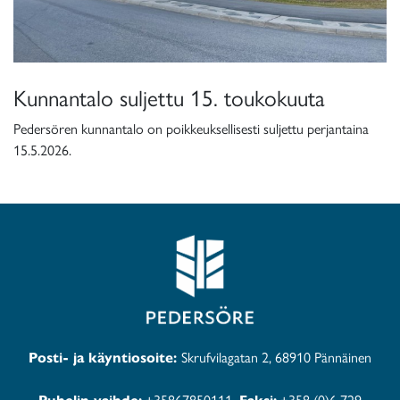
Kunnantalo suljettu 15. toukokuuta
Pedersören kunnantalo on poikkeuksellisesti suljettu perjantaina
15.5.2026.
Posti- ja käyntiosoite:
Skrufvilagatan 2, 68910 Pännäinen
Puhelin vaihde:
+35867850111
Faksi:
+358 (0)6 729