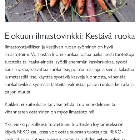
Elokuun ilmastovinkki: Kestävä ruoka
Ilmastoystävällisen ja kestävän ruoan syöminen on hyvä
ilmastotoimi. Voit ostaa luomuruokaa, ostaa paikallisesti tuotettuja
tuotteita tai raaka-aineita, syödä enemmän kasvisruokaa, syödä
kausiruokaa, kasvattaa ruoka itse, poimia marjoja ja sieniä, kalastaa
ja metsästää itse, käyttää syötäviä kasveja luonnosta, vähentää
ruokahävikkiä syömällä tähteitä, valmistaa paljon ruokaa kerralla ja
paljon muuta!
Kaikkea ei kuitenkaan tarvitse tehdä. Luomuhedelmien tai -
vihannesten ostaminen on myös ilmastotoimi!
Yksi vinkki paikallisesti tuotettujen tuotteiden löytämiseksi on
käydä REKO:ssa, jossa voit ostaa suoraan tuottajalta. REKO-
renkaat kokoontuvat yleensä yhden tai kahden viikon välein ja