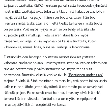
tarjoavat tuotteita. REKO-renkaan paikallisesta Facebook-ryhmästä
näet, mitkä tuottajat ovat tulossa ja tilaat mitä haluat ostaa, jolloin
myyjä tietää kuinka paljon hänen on tuotava. Usein hän tuo
hieman ylimääräistä. Etuina on, että tiedät tarkalleen mistä tuote
on peräisin. Voit myös kysyä miten se on tehty eikä sitä ole
kuljetettu pitkiä matkoja. Pietarsaaren alueella on myös
itsepalvelukioskeja, joissa myydään paikallisia tuotteita, kuten
vihanneksia, munia, lihaa, hunajaa, jauhoja ja leivonnaisia.
Elintarvikkeiden hintojen noustessa monet ihmiset yrittävät
vähentää ruokamenojaan. Ilmastoystävällisten valintojen tekeminen
ruokaa ostettaessa ja valmistettaessa voi myös tehdä siitä
halvempaa. Ruotsinkielisellä verkkosivulla
”Portionen under tian”
tarjoaa 5 vinkkiä. Siinä mainitaan esimerkiksi, että proteiini on usein
kallein ruoan lähde, joten käyttämällä enemmän palkokasveja voi
säästää paljon. Palkokasvit ovat halpoja, ilmastoystävällisiä sekä
terveellisiä ja ravitsevia. Marttaliitolla on myös reseptipankki
ilmastoystävällisistä resepteistä verkossa.