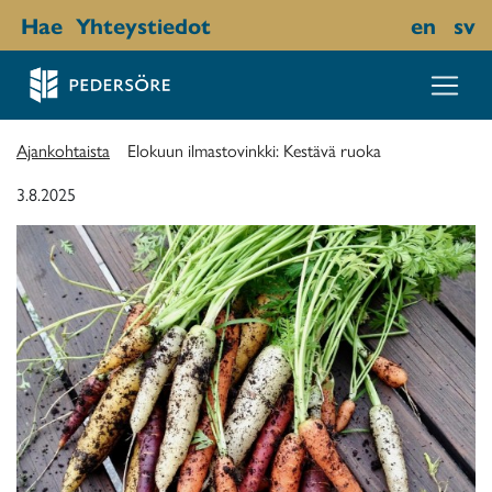
Hae
Yhteystiedot
en
sv
Ajankohtaista
Elokuun ilmastovinkki: Kestävä ruoka
3.8.2025