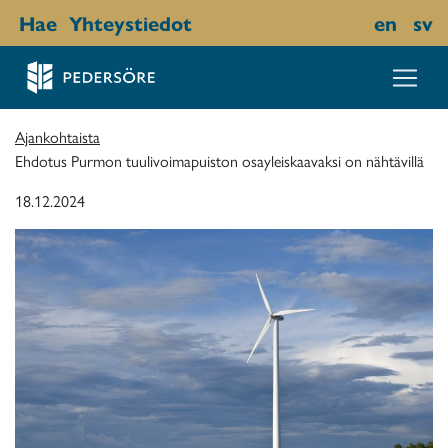
Hae
Yhteystiedot
en
sv
Ajankohtaista
Ehdotus Purmon tuulivoimapuiston osayleiskaavaksi on nähtävillä
18.12.2024