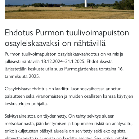
Ehdotus Purmon tuulivoimapuiston
osayleiskaavaksi on nähtävillä
Purmon tuulivoimapuiston osayleiskaavaehdotus on valmis ja
julkisesti nähtävillä 18.12.2024–31.1.2025. Ehdotuksesta
järjestetään keskustelutilaisuus Purmogårdenissa torstaina 16.
tammikuuta 2025.
Osayleiskaavaehdotus on laadittu luonnosvaiheessa annetun
palautteen sekä viranomaisten ja muiden osallisten kanssa käytyjen
keskustelujen pohjalta.
Selvitysaineistoa on täydennetty. On tehty selvitys alueen
metsokannasta, jään kertymisen ja tippumisen riskiä on analysoitu,
erikoiskuljetusten pääsyä alueelle on selvitetty sekä ekologisista
yhteystarpeista ja arvoista on laadittu selvitys. Sen lisäksi joitakin