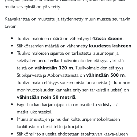
muita selvityksiä on päivitetty.
Kaavakarttaa on muutettu ja täydennetty muun muassa seuraavin
tavoin:
Tuulivoimaloiden määrä on vähentynyt
43:sta 35:een
.
Sähköasemien määrää on vähennetty
kuudesta kahteen
.
Tuulivoimaloiden sijaintia on tarkistettu lausuntojen ja
selvitysten perusteella: Tuulivoimaloiden etäisyys yleisistä
teistä on
vähintään 320 m
. Tuulivoimaloiden etäisyys
Stipikjärvestä ja Abborvattenista on
vähintään 500 m
.
Tuulivoimalan etäisyys suuremmista luo-alueista (= luonnon
monimuotoisuuden kannalta erityisen tärkeistä alueista) on
vähintään noin 50 metriä
.
Fagerbackan karjamajapaikka on osoitettu virkistys- /
matkailukohteeksi.
Muinaismuistojen ja muiden kulttuuriperintökohteiden
luokitusta on tarkistettu ja korjattu.
Sähkönsiirto alueelta ehdotetaan tapahtuvan kaava-alueen