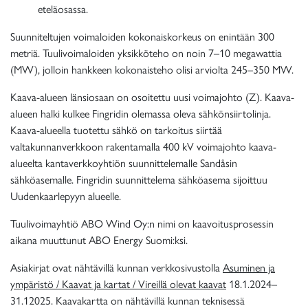
eteläosassa.
Suunniteltujen voimaloiden kokonaiskorkeus on enintään 300
metriä. Tuulivoimaloiden yksikköteho on noin 7–10 megawattia
(MW), jolloin hankkeen kokonaisteho olisi arviolta 245–350 MW.
Kaava-alueen länsiosaan on osoitettu uusi voimajohto (Z). Kaava-
alueen halki kulkee Fingridin olemassa oleva sähkönsiirtolinja.
Kaava-alueella tuotettu sähkö on tarkoitus siirtää
valtakunnanverkkoon rakentamalla 400 kV voimajohto kaava-
alueelta kantaverkkoyhtiön suunnittelemalle Sandåsin
sähköasemalle. Fingridin suunnittelema sähköasema sijoittuu
Uudenkaarlepyyn alueelle.
Tuulivoimayhtiö ABO Wind Oy:n nimi on kaavoitusprosessin
aikana muuttunut ABO Energy Suomi:ksi.
Asiakirjat ovat nähtävillä kunnan verkkosivustolla
Asuminen ja
ympäristö / Kaavat ja kartat / Vireillä olevat kaavat
18.1.2024–
31.12025. Kaavakartta on nähtävillä kunnan teknisessä