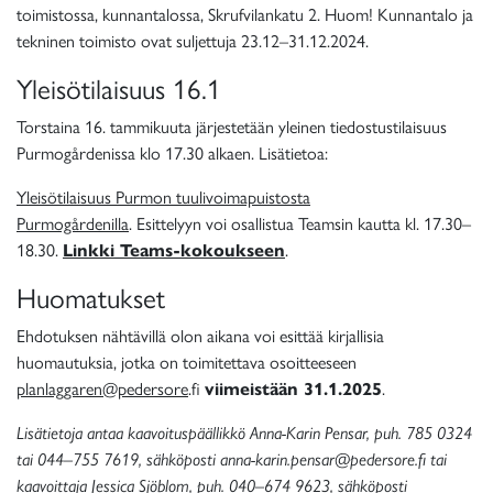
toimistossa, kunnantalossa, Skrufvilankatu 2. Huom! Kunnantalo ja
tekninen toimisto ovat suljettuja 23.12–31.12.2024.
Yleisötilaisuus 16.1
Torstaina 16. tammikuuta järjestetään yleinen tiedostustilaisuus
Purmogårdenissa klo 17.30 alkaen. Lisätietoa:
Yleisötilaisuus Purmon tuulivoimapuistosta
Purmogårdenilla
. Esittelyyn voi osallistua Teamsin kautta kl. 17.30–
18.30.
Linkki Teams-kokoukseen
.
Huomatukset
Ehdotuksen nähtävillä olon aikana voi esittää kirjallisia
huomautuksia, jotka on toimitettava osoitteeseen
planlaggaren@pedersore
.fi
viimeistään 31.1.2025
.
Lisätietoja antaa kaavoituspäällikkö Anna-Karin Pensar, puh. 785 0324
tai 044–755 7619, sähköposti anna-karin.pensar@pedersore.fi tai
kaavoittaja Jessica Sjöblom, puh. 040–674 9623, sähköposti