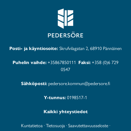
Posti- ja käyntiosoite:
Skrufvilagatan 2, 68910 Pännäinen
Puhelin vaihde:
+35867850111
Faksi:
+358 (0)6 729
0547
Sähköposti:
pedersore.kommun@pedersore.fi
Y-tunnus:
0198517-1
Kaikki yhteystiedot
Kuntatietoa
·
Tietosuoja
·
Saavutettavuusseloste
·