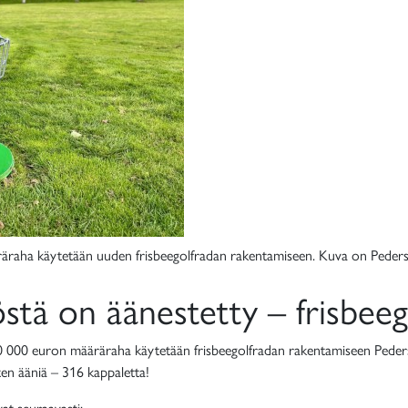
räraha käytetään uuden frisbeegolfradan rakentamiseen. Kuva on Peders
stä on äänestetty – frisbeeg
0 000 euron määräraha käytetään frisbeegolfradan rakentamiseen Peder
iten ääniä – 316 kappaletta!
vat seuraavasti: