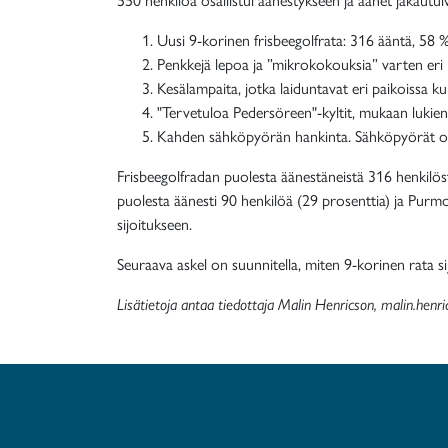
Uusi 9-korinen frisbeegolfrata: 316 ääntä, 58 %
Penkkejä lepoa ja ”mikrokokouksia” varten eri 
Kesälampaita, jotka laiduntavat eri paikoissa k
"Tervetuloa Pedersöreen"-kyltit, mukaan lukien i
Kahden sähköpyörän hankinta. Sähköpyörät olisiv
Frisbeegolfradan puolesta äänestäneistä 316 henkilös
puolesta äänesti 90 henkilöä (29 prosenttia) ja Purmo
sijoitukseen.
Seuraava askel on suunnitella, miten 9-korinen rata s
Lisätietoja antaa tiedottaja Malin Henricson, malin.he