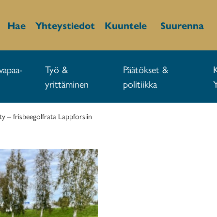
Hae
Yhteystiedot
Kuuntele
Suurenna
vapaa-
Työ &
Päätökset &
yrittäminen
politiikka
y – frisbeegolfrata Lappforsiin