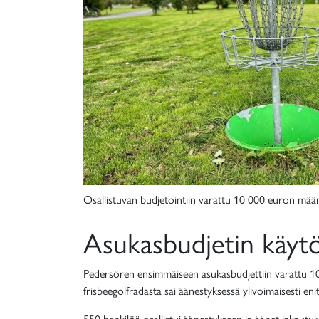
Osallistuvan budjetointiin varattu 10 000 euron mää
Asukasbudjetin käytö
Pedersören ensimmäiseen asukasbudjettiin varattu 1
frisbeegolfradasta sai äänestyksessä ylivoimaisesti en
550 henkilöä osallistui äänestykseen ja äänet jakautui