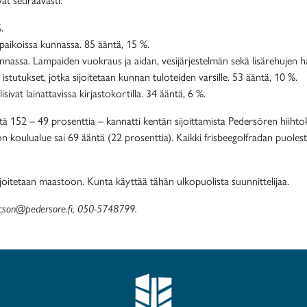
.
paikoissa kunnassa. 85 ääntä, 15 %.
unnassa. Lampaiden vuokraus ja aidan, vesijärjestelmän sekä lisärehujen h
stutukset, jotka sijoitetaan kunnan tuloteiden varsille. 53 ääntä, 10 %.
at lainattavissa kirjastokortilla. 34 ääntä, 6 %.
tä 152 – 49 prosenttia – kannatti kentän sijoittamista Pedersören hiih
n koulualue sai 69 ääntä (22 prosenttia). Kaikki frisbeegolfradan puoles
ijoitetaan maastoon. Kunta käyttää tähän ulkopuolista suunnittelijaa.
nricson@pedersore.fi, 050-5748799.