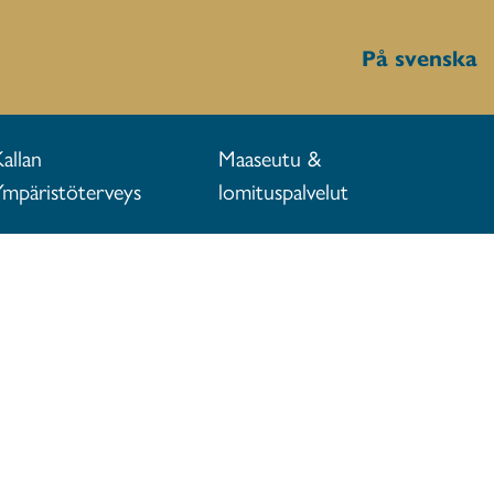
På svenska
Kallan
Maaseutu &
Ympäristöterveys
lomituspalvelut