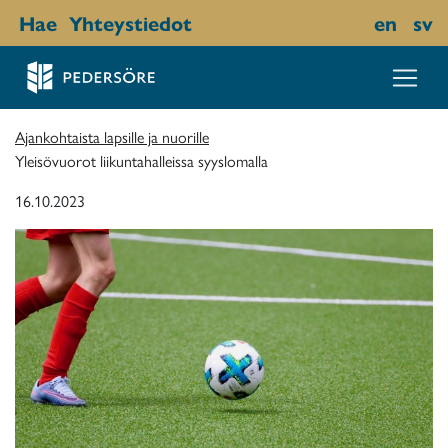
Hae
Yhteystiedot
en
sv
Ajankohtaista lapsille ja nuorille
Yleisövuorot liikuntahalleissa syyslomalla
16.10.2023