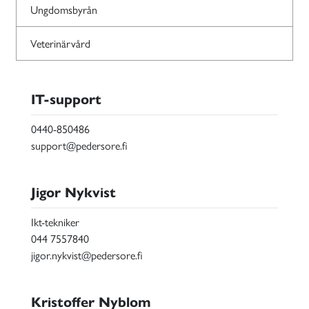
Ungdomsbyrån
Veterinärvård
IT-support
0440-850486
support@pedersore.fi
Jigor Nykvist
Ikt-tekniker
044 7557840
jigor.nykvist@pedersore.fi
Kristoffer Nyblom