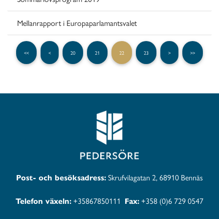
Mellanrapport i Europaparlamantsvalet
<<
<
20
21
22
23
>
>>
Post- och besöksadress:
Skrufvilagatan 2, 68910 Bennäs
Telefon växeln:
+35867850111
Fax:
+358 (0)6 729 0547