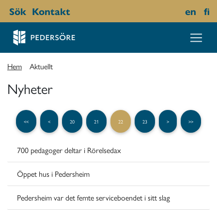
Sök
Kontakt
en
fi
Hem
Aktuellt
Nyheter
<<
<
20
21
22
23
>
>>
700 pedagoger deltar i Rörelsedax
Öppet hus i Pedersheim
Pedersheim var det femte serviceboendet i sitt slag